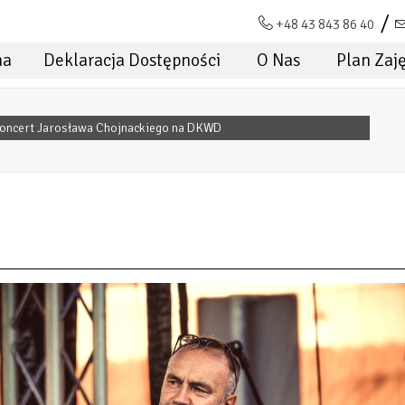
+48 43 843 86 40
na
Deklaracja Dostępności
O Nas
Plan Zaj
oncert Jarosława Chojnackiego na DKWD
OJNACKIEGO NA DKWD