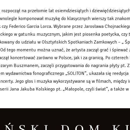
 rozpoczął na przełomie lat osiemdziesiątych i dziewięćdziesiątyc
. Równolegle komponował muzykę do klasycznych wierszy tak znako
zy Federico Garcia Lorca. Wybrane przez Jarosława Chojnackiego w
ckiego w gatunku muzycznym, jakim jest piosenka poetycka, czy 
ikowany do udziału w Olsztyńskich Spotkaniach Zamkowych – „ Śp
. Od tego momentu można uznać, że artysta zaczął grać i śpiewać
czął koncertować zarówno w Polsce, jak i za granicą. Po czterec
Cezarym Buszmanem, zaczęli przygotowania do nagrania płyty pt
em wydawnictwa fonograficznego „SOLITON”, ukazała się reedycja 
oncerty. Jego głos i muzyka wykorzystywane są w filmach, międz
serii Jana Jakuba Kolskiego pt. „Małopole, czyli świat”, a także 