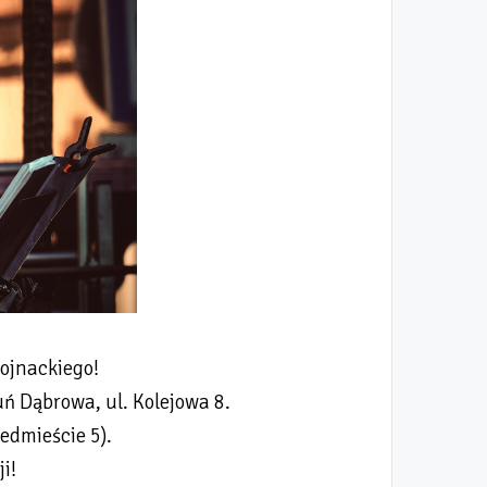
ojnackiego!
uń Dąbrowa, ul. Kolejowa 8.
edmieście 5).
i!