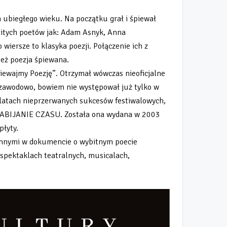
h ubiegłego wieku. Na początku grał i śpiewał
mitych poetów jak: Adam Asnyk, Anna
iersze to klasyka poezji. Połączenie ich z
też poezja śpiewana.
iewajmy Poezję”. Otrzymał wówczas nieoficjalne
 zawodowo, bowiem nie występował już tylko w
h latach nieprzerwanych sukcesów festiwalowych,
. ZABIJANIE CZASU. Została ona wydana w 2003
płyty.
y innymi w dokumencie o wybitnym poecie
w spektaklach teatralnych, musicalach,