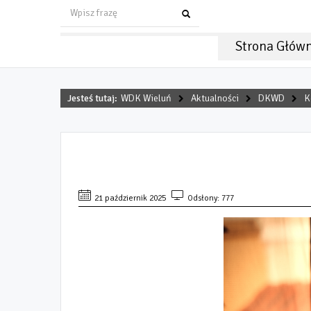
Strona Głów
Jesteś tutaj:
WDK Wieluń
Aktualności
DKWD
K
KONCERT JAROSŁAWA CH
21 październik 2025
Odsłony: 777